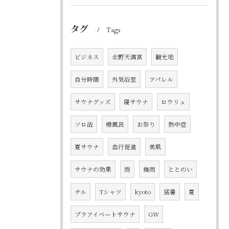
タグ
Tags
ビジネス
北野天満宮
観光地
自分時間
外気浴室
アパレル
サウナグッズ
寝サウナ
ロウリュ
ソロ活
樽風呂
お祭り
熱中症
夏サウナ
血行促進
美肌
サウナの効果
雨
梅雨
ととのい
チル
Tシャツ
kyoto
猛暑
夏
プラアイベートサウナ
GW