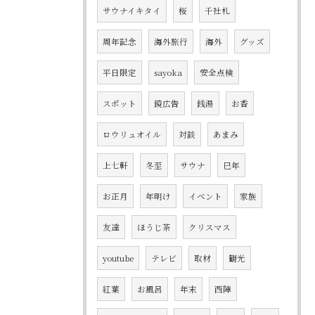
サウナイキタイ
桜
千社札
周年記念
海外旅行
海外
グッズ
平日限定
sayoka
安全点検
スポット
鏡広告
銭湯
お香
ロウリュオイル
対談
あまみ
上七軒
冬至
サウナ
巳年
お正月
年明け
イベント
家族
友達
ほうじ茶
クリスマス
youtube
テレビ
取材
観光
紅葉
お風呂
年末
西陣