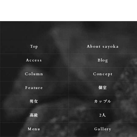
Top
About sayoka
Access
Blog
Column
Concept
Feature
個室
男女
カップル
高級
2人
Menu
Gallery