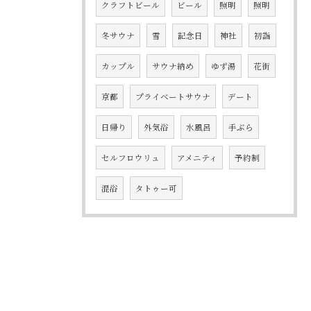
クラフトビール
ビール
照明
照明
冬サウナ
雪
記念日
神社
初詣
カップル
サウナ納め
ゆず湯
花街
京都
プライベートサウナ
デート
日帰り
外気浴
水風呂
手ぶら
セルフロウリュ
アメニティ
予約制
混浴
タトゥー可