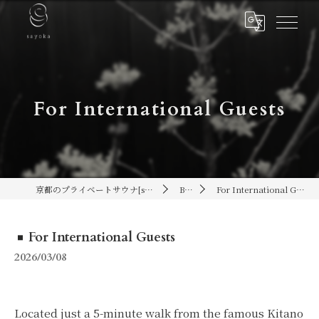
For International Guests
京都のプライベートサウナ[sayoka]
Blog
For International Guests
For International Guests
2026/03/08
Located just a 5-minute walk from the famous Kitano