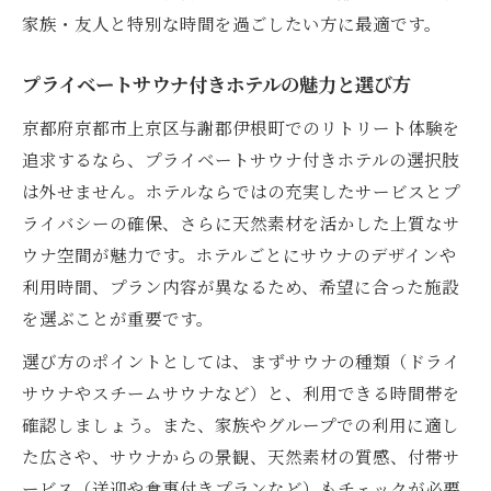
プライベートサウナで家族や仲間と過ごす
家族・友人と特別な時間を過ごしたい方に最適です。
贅沢時間
プライベートサウナ付きホテルの魅力と選び方
サウナ付きコテージの特別な使い方や楽し
み方
京都府京都市上京区与謝郡伊根町でのリトリート体験を
上質な天然素材が演出する極上の癒し空間
追求するなら、プライベートサウナ付きホテルの選択肢
は外せません。ホテルならではの充実したサービスとプ
伊根町サウナ宿泊で非日常を満喫するコツ
ライバシーの確保、さらに天然素材を活かした上質なサ
プライベートサウナで日常から解放される理由
ウナ空間が魅力です。ホテルごとにサウナのデザインや
プライベートサウナが与える心身の解放感
利用時間、プラン内容が異なるため、希望に合った施設
日常を忘れさせる伊根町のサウナ付きホテ
を選ぶことが重要です。
ル体験
選び方のポイントとしては、まずサウナの種類（ドライ
天然素材の安らぎで味わう深いリラックス
サウナやスチームサウナなど）と、利用できる時間帯を
効果
確認しましょう。また、家族やグループでの利用に適し
サウナ付きヴィラで体験する非日常の癒し
た広さや、サウナからの景観、天然素材の質感、付帯サ
空間
ービス（送迎や食事付きプランなど）もチェックが必要