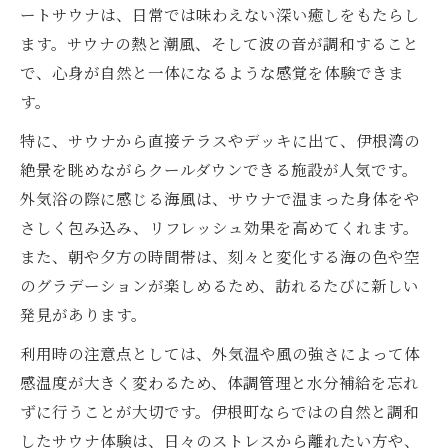
ートサウナは、日常では味わえない深い癒しをもたらし
舟屋の景色とプライベートサウナの贅沢な
ます。サウナの熱と潮風、そして波の音が調和すること
融合
で、心身が自然と一体になるような感覚を体験できま
天然素材で創る舟屋サウナの快適な空間と
す。
は
特に、サウナから直接テラスやデッキに出て、伊根湾の
伊根の舟屋宿泊で楽しむプライベートサウ
絶景を眺めながらクールダウンできる施設が人気です。
ナ体験
外気浴の際に感じる海風は、サウナで温まった身体をや
心安らぐ舟屋サウナで過ごす非日常のひと
さしく包み込み、リフレッシュ効果を高めてくれます。
とき
また、朝や夕方の時間帯は、刻々と変化する海の色や空
サウナ付きヴィラから望む絶景と癒しの時
のグラデーションが楽しめるため、訪れるたびに新しい
間
発見があります。
上質な空間で楽しむ貸切サウナの過ごし方を提
利用時の注意点としては、外気温や風の強さによって体
案
感温度が大きく変わるため、体調管理と水分補給を忘れ
貸切サウナで叶える上質なプライベートタ
ずに行うことが大切です。伊根町ならではの自然と調和
イム
したサウナ体験は、日々のストレスから離れたい方や、