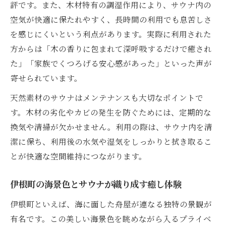
評です。また、木材特有の調湿作用により、サウナ内の
サウナ付きコテージで叶える家族や仲間と
空気が快適に保たれやすく、長時間の利用でも息苦しさ
の特別な時間
を感じにくいという利点があります。実際に利用された
プライベートサウナを通じた心身リセットの秘
方からは「木の香りに包まれて深呼吸するだけで癒され
訣
た」「家族でくつろげる安心感があった」といった声が
プライベートサウナで心身リセットするた
寄せられています。
めのポイント
天然素材のサウナはメンテナンスも大切なポイントで
天然素材のサウナで味わう至福のリラクゼ
す。木材の劣化やカビの発生を防ぐためには、定期的な
ーション
換気や清掃が欠かせません。利用の際は、サウナ内を清
伊根町の静けさがもたらす深い癒しとリセ
潔に保ち、利用後の水気や湿気をしっかりと拭き取るこ
ット効果
とが快適な空間維持につながります。
貸切サウナで実現する自分だけのリセット
体験
伊根町の海景色とサウナが織り成す癒し体験
サウナ後のクールダウンに最適な伊根町の
伊根町といえば、海に面した舟屋が連なる独特の景観が
魅力
有名です。この美しい海景色を眺めながら入るプライベ
舟屋の景色を望む贅沢な天然素材サウナの魅力