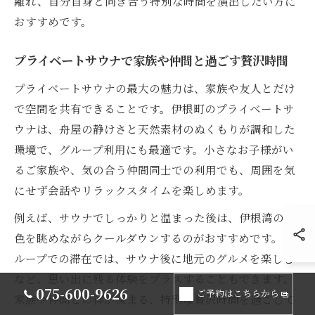
離れ、自分自身と向き合う特別な時間を演出したい方に
おすすめです。
プライベートサウナで家族や仲間と過ごす贅沢時間
プライベートサウナの最大の魅力は、家族や友人とだけ
で空間を共有できることです。伊根町のプライベートサ
ウナは、舟屋の静けさと天然素材のぬくもりが調和した
環境で、グループ利用にも最適です。小さなお子様がい
るご家族や、気の合う仲間同士での利用でも、周囲を気
にせず会話やリラックスタイムを楽しめます。
例えば、サウナでしっかりと温まった後は、伊根湾の景
色を眺めながらクールダウンするのがおすすめです。グ
ループでの滞在では、サウナ後に地元のグルメを楽しむ
など、思い出に残る体験をプラスすることもできます。
075-600-9626
ご予約はこちらから
家族や仲間との絆が深まる、特別な贅沢時間を過ごして