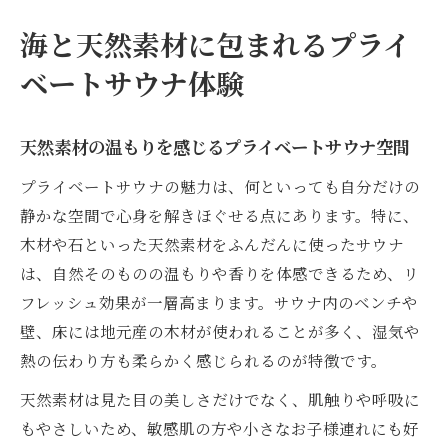
び方
海と天然素材に包まれるプライ
自然と調和するサウナ付きコテージの過ご
ベートサウナ体験
し方
京都で楽しむ贅沢なサウナ付きヴィラの特
徴
天然素材の温もりを感じるプライベートサウナ空間
伊根町で叶う非日常のサウナと癒し時間
プライベートサウナの魅力は、何といっても自分だけの
伊根町プライベートサウナで味わう非日常
静かな空間で心身を解きほぐせる点にあります。特に、
の贅沢時間
木材や石といった天然素材をふんだんに使ったサウナ
は、自然そのものの温もりや香りを体感できるため、リ
舟屋宿泊とサウナ体験で癒しを極める伊根
フレッシュ効果が一層高まります。サウナ内のベンチや
町の休日
壁、床には地元産の木材が使われることが多く、湿気や
プライベートサウナならではの静かな癒し
熱の伝わり方も柔らかく感じられるのが特徴です。
空間を満喫
天然素材は見た目の美しさだけでなく、肌触りや呼吸に
FUNAYA SAUNAに学ぶ伊根ならではのリト
もやさしいため、敏感肌の方や小さなお子様連れにも好
リート体験