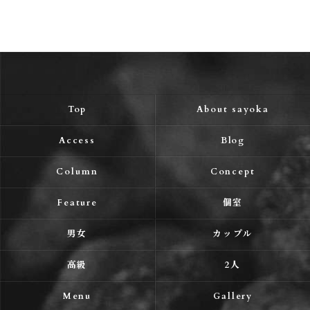
Top
About sayoka
Access
Blog
Column
Concept
Feature
個室
男女
カップル
高級
2人
Menu
Gallery