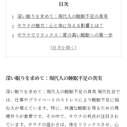
目次
深い眠りを求めて：現代人の睡眠不足の真実
サウナの魅力：心と体に与える影響とは？
サウナでリラックス：質の高い睡眠への第一歩
温熱療法の効果：ストレス解消と血行促進の秘
訣
プライベートサウナの活用法：あなたの睡眠環
境を変える
深い眠りを求めて：現代人の睡眠不足の真実
サウナを取り入れて：深い睡眠への新しいアプ
ローチ
深い眠りを求めて：現代人の睡眠不足の真実 現代社会で
健康的なライフスタイル：サウナと深い睡眠の
は、仕事やプライベートのストレスにより睡眠不足に悩
関係性
む人が増えています。特に、快適な睡眠を得るための環
境作りが重要です。その中で、サウナの利点が注目され
ています。サウナの温かさは、体をリラックスさせ、心