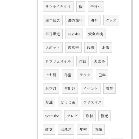
サウナイキタイ
桜
千社札
周年記念
海外旅行
海外
グッズ
平日限定
sayoka
安全点検
スポット
鏡広告
銭湯
お香
ロウリュオイル
対談
あまみ
上七軒
冬至
サウナ
巳年
お正月
年明け
イベント
家族
友達
ほうじ茶
クリスマス
youtube
テレビ
取材
観光
紅葉
お風呂
年末
西陣