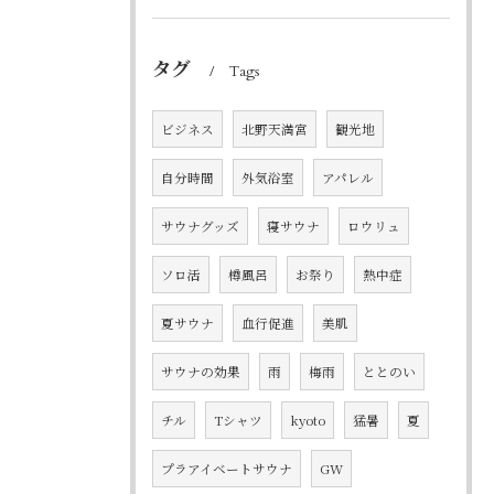
タグ
Tags
ビジネス
北野天満宮
観光地
自分時間
外気浴室
アパレル
サウナグッズ
寝サウナ
ロウリュ
ソロ活
樽風呂
お祭り
熱中症
夏サウナ
血行促進
美肌
サウナの効果
雨
梅雨
ととのい
チル
Tシャツ
kyoto
猛暑
夏
プラアイベートサウナ
GW