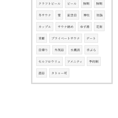
クラフトビール
ビール
照明
照明
冬サウナ
雪
記念日
神社
初詣
カップル
サウナ納め
ゆず湯
花街
京都
プライベートサウナ
デート
日帰り
外気浴
水風呂
手ぶら
セルフロウリュ
アメニティ
予約制
混浴
タトゥー可