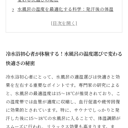
水風呂の温度を最適化する科学：発汗後の体温
調節と健康効果に迫る
プライベートサウナでの水風呂温度実践法：血
行促進と疲労回復を最大化するコツ
温度管理で冷水浴を極める！快適さと健康効果
を両立させる秘訣とは？
冷水浴初心者が体験する！水風呂の温度選びで変わる
水風呂最適温度を見直そう！プライベートサウ
快適さの秘密
ナの楽しみがさらに充実する理由
冷水浴初心者にとって、水風呂の適温選びは快適さと効
冷水浴の効果を引き出すために知っておきたい5
果を左右する重要なポイントです。専門家の研究による
つのポイント
と、水風呂の最適温度は15〜18℃が推奨されており、こ
自宅でできる最高の冷水浴：水風呂温度管理の
の温度帯では血管が適度に収縮し、血行促進や疲労回復
実践的ガイド
に効果的とされています。特に、サウナでしっかりと発
汗した後に15〜18℃の水風呂に入ることで、体温調節が
スムーズに行われ、リラックス効果も高まります。ま