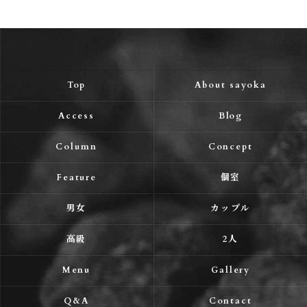
Top
About sayoka
Access
Blog
Column
Concept
Feature
個室
男女
カップル
高級
2人
Menu
Gallery
Q&A
Contact