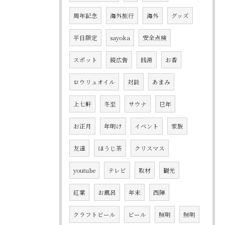
周年記念
海外旅行
海外
グッズ
平日限定
sayoka
安全点検
スポット
鏡広告
銭湯
お香
ロウリュオイル
対談
あまみ
上七軒
冬至
サウナ
巳年
お正月
年明け
イベント
家族
友達
ほうじ茶
クリスマス
youtube
テレビ
取材
観光
紅葉
お風呂
年末
西陣
クラフトビール
ビール
照明
照明