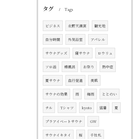
タグ
Tags
ビジネス
北野天満宮
観光地
自分時間
外気浴室
アパレル
サウナグッズ
寝サウナ
ロウリュ
ソロ活
樽風呂
お祭り
熱中症
夏サウナ
血行促進
美肌
サウナの効果
雨
梅雨
ととのい
チル
Tシャツ
kyoto
猛暑
夏
プラアイベートサウナ
GW
サウナイキタイ
桜
千社札