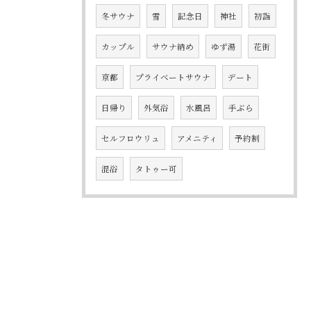
冬サウナ
雪
記念日
神社
初詣
カップル
サウナ納め
ゆず湯
花街
京都
プライベートサウナ
デート
日帰り
外気浴
水風呂
手ぶら
セルフロウリュ
アメニティ
予約制
混浴
タトゥー可