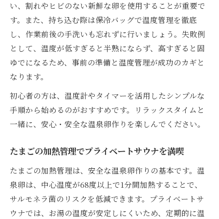
い、割れやヒビのない新鮮な卵を使用することが重要で
温泉卵作りでサウナ時間を充実させる秘訣
す。また、持ち込む際は保冷バッグで温度管理を徹底
健康重視ならプライベートサウナでの卵調理が
し、作業前後の手洗いも忘れずに行いましょう。失敗例
最適
として、温度が低すぎると半熟にならず、高すぎると固
プライベートサウナでたまご調理を健康的
ゆでになるため、事前の準備と温度管理が成功のカギと
に楽しむ方法
なります。
温泉卵の栄養を活かすサウナ調理のポイン
初心者の方は、温度計やタイマーを活用したシンプルな
ト
手順から始めるのがおすすめです。リラックスタイムと
健康志向のためのプライベートサウナ活用
一緒に、安心・安全な温泉卵作りを楽しんでください。
術
たまごの摂取目安とプライベートサウナで
たまごの加熱管理でプライベートサウナを満喫
の実践例
たまごの加熱管理は、安全な温泉卵作りの基本です。温
サウナ×温泉卵で手軽にたんぱく質補給を
泉卵は、中心温度が68度以上で1分間加熱することで、
実現
サルモネラ菌のリスクを低減できます。プライベートサ
サルモネラ菌のリスクを知り安全な温泉卵を目
ウナでは、お湯の温度が安定しにくいため、定期的に温