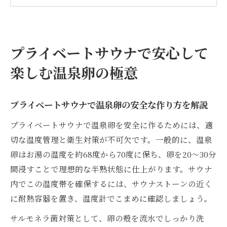
満喫
温泉卵とプライベートサウナの衛生ポイン
ト
プライベートサウナで安心して
健康志向の方に最適な温泉卵の楽しみ方
楽しむ温泉卵の極意
サウナと温泉卵でリラックス体験を深める
コツ
プライベートサウナで温泉卵の安全な作り方を解説
温泉卵作りを通じたサウナ体験の新たな魅力
プライベートサウナで体験する温泉卵作り
プライベートサウナで温泉卵を安全に作るためには、適
の醍醐味
切な温度管理と衛生対策が不可欠です。一般的に、温泉
卵はお湯の温度を約68度から70度に保ち、卵を20〜30分
温泉卵で味わうサウナの新しい楽しみ方
間浸すことで理想的な半熟状態に仕上がります。サウナ
たまごを使った癒しのプライベートサウナ
内でこの温度帯を確保するには、サウナストーンの近く
活用法
に耐熱容器を置き、温度計でこまめに確認しましょう。
プライベートサウナだからできる温泉卵の
サルモネラ菌対策として、卵の殻を流水でしっかり洗
体験談