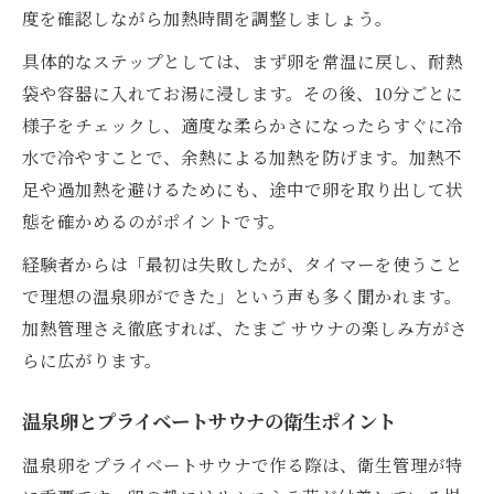
指す
度を確認しながら加熱時間を調整しましょう。
プライベートサウナでの温泉卵調理とサル
具体的なステップとしては、まず卵を常温に戻し、耐熱
モネラ対策
袋や容器に入れてお湯に浸します。その後、10分ごとに
たまご加熱の基準とサウナでの安全管理ポ
様子をチェックし、適度な柔らかさになったらすぐに冷
イント
水で冷やすことで、余熱による加熱を防げます。加熱不
サルモネラ菌から守るためのプライベート
足や過加熱を避けるためにも、途中で卵を取り出して状
サウナ活用法
態を確かめるのがポイントです。
温泉卵調理時の衛生とサウナ環境の重要性
経験者からは「最初は失敗したが、タイマーを使うこと
プライベートサウナで安全な卵選びを考え
で理想の温泉卵ができた」という声も多く聞かれます。
る
加熱管理さえ徹底すれば、たまご サウナの楽しみ方がさ
温泉卵の正しい扱い方が生むリラックス効果
らに広がります。
プライベートサウナで温泉卵を楽しむリラ
ックス法
温泉卵とプライベートサウナの衛生ポイント
たまごの扱いで得られるサウナの癒し効果
温泉卵をプライベートサウナで作る際は、衛生管理が特
温泉卵とサウナの相乗効果で心身のケア