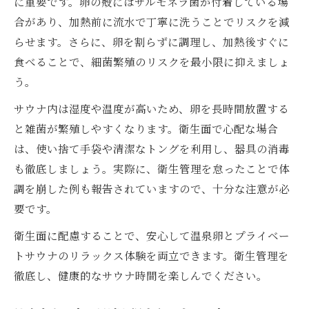
に重要です。卵の殻にはサルモネラ菌が付着している場
正しい温泉卵の扱いが生む安心感と満足感
合があり、加熱前に流水で丁寧に洗うことでリスクを減
らせます。さらに、卵を割らずに調理し、加熱後すぐに
プライベートサウナでの卵活用によるリフ
食べることで、細菌繁殖のリスクを最小限に抑えましょ
レッシュ
う。
衛生管理も万全なサウナで温泉卵を味わうコツ
プライベートサウナで卵調理時の衛生対策
サウナ内は湿度や温度が高いため、卵を長時間放置する
ポイント
と雑菌が繁殖しやすくなります。衛生面で心配な場合
は、使い捨て手袋や清潔なトングを利用し、器具の消毒
たまご調理とサウナ環境の清潔さを保つ方
も徹底しましょう。実際に、衛生管理を怠ったことで体
法
調を崩した例も報告されていますので、十分な注意が必
温泉卵を美味しく安全に仕上げるサウナの
要です。
使い方
衛生面に配慮することで、安心して温泉卵とプライベー
プライベートサウナ利用者が守るべき衛生
トサウナのリラックス体験を両立できます。衛生管理を
ルール
徹底し、健康的なサウナ時間を楽しんでください。
サウナと温泉卵を清潔に楽しむための工夫